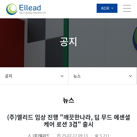
KOR
공지
공지
뉴스
뉴스
(주)엘리드 임상 진행 "깨끗한나라, 딥 무드 에센셜
케어 로션 3겹" 출시
(주)엘리드
25-07-17 09:13
5,211