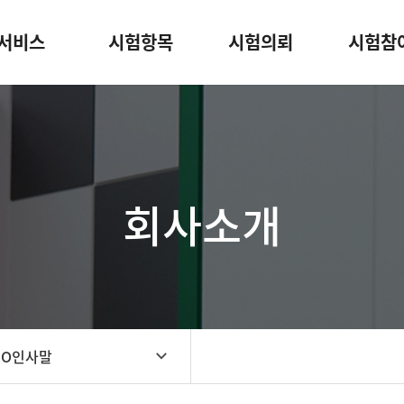
서비스
시험항목
시험의뢰
시험참
회사소개
EO인사말