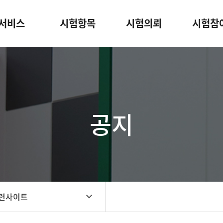
서비스
시험항목
시험의뢰
시험참
공지
련사이트