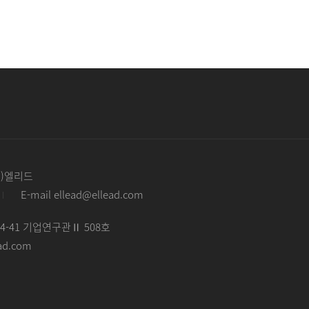
주)엘리드
E-mail ellead@ellead.com
-41 기업연구관Ⅱ 508호
ead.com