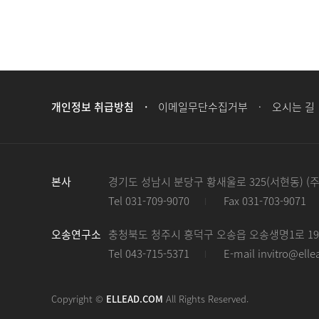
개인정보 취급방침
이메일무단수집거부
오시는 길
본사
경기도 성남시 분당구 황새울로 325(서현동) (
Tel 031-709-9070
Fax 031-703-9071
오송연구소
충청북도 청주시 흥덕구 오송읍 오송생명1로 194
Tel 043-715-5371
E-mail invitro@ell
Copyright ©
ELLEAD.COM
All Rights Reserved.